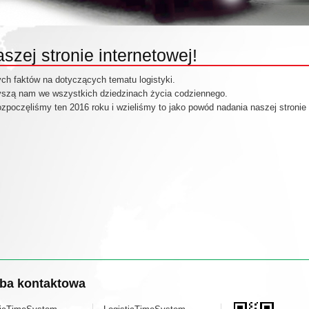
zej stronie internetowej!
ych faktów
na dotyczących tematu
l
ogistyki
.
yszą nam
we wszystkich
dziedzinach życia codziennego
.
ozpoczęliśmy
ten
2016 roku
i wzieliśmy to
jako powód nadania
naszej stronie
ba kontaktowa