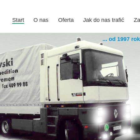
Start
O nas
Oferta
Jak do nas trafić
Za
... od 1997 roku na