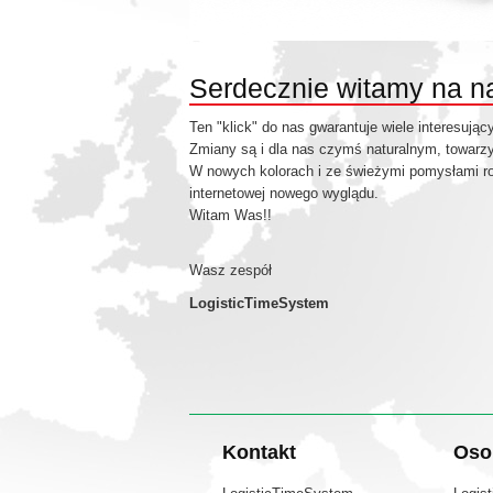
Serdecznie witamy na nas
Ten "klick" do nas
gwarantuje
wiele
interesując
Zmiany
są
i
dla nas
czymś naturalnym
,
towarz
W nowych
kolorach i
ze
świeżymi pomysłami
r
internetowej
nowego wyglądu
.
Witam Was!!
Wasz zespół
LogisticTimeSystem
Kontakt
Oso